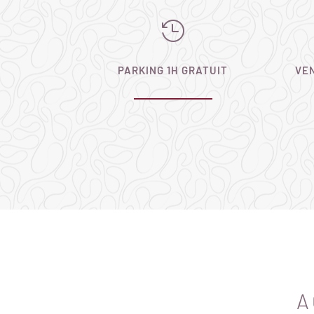

PARKING 1H GRATUIT
VE
https://www.stromectolsansordonnance.co
A