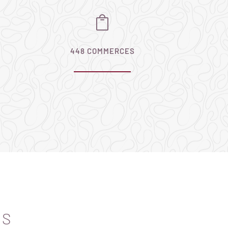

448 COMMERCES
ES