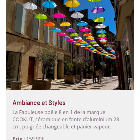
Ambiance et Styles
La Fabuleuse poêle 8 en 1 de la marque
COOKUT, céramique en fonte d’aluminium 28
cm, poignée changeable et panier vapeur.
Prix :
159,90€