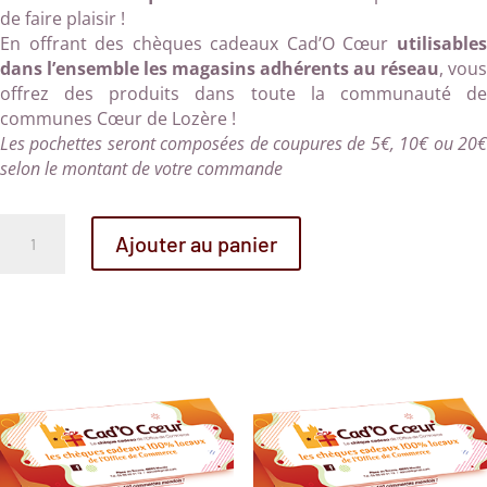
de faire plaisir !
En offrant des chèques cadeaux Cad’O Cœur
utilisables
dans l’ensemble les magasins adhérents au réseau
, vous
offrez des produits dans toute la communauté de
communes Cœur de Lozère !
Les pochettes seront composées de coupures de 5€, 10€ ou 20€
selon le montant de votre commande
quantité
Ajouter au panier
de
Chèque
Cadeau
CAD’O
CŒUR