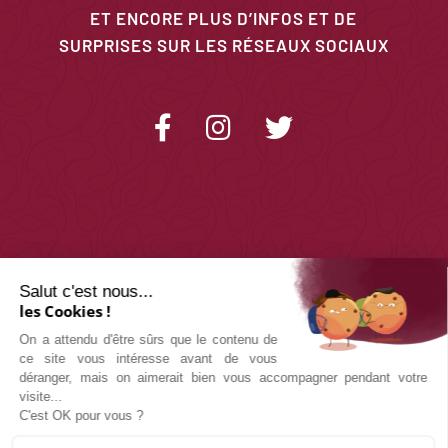
ET ENCORE PLUS D’INFOS ET DE
SURPRISES SUR LES RÉSEAUX SOCIAUX
Salut c'est nous...
les Cookies !
On a attendu d'être sûrs que le contenu de
CONTACTEZ-NOUS
ce site vous intéresse avant de vous
déranger, mais on aimerait bien vous accompagner pendant votre
visite...
11 place de la République,
C'est OK pour vous ?
48000 Mende
Tél : 04 66 48 01 14