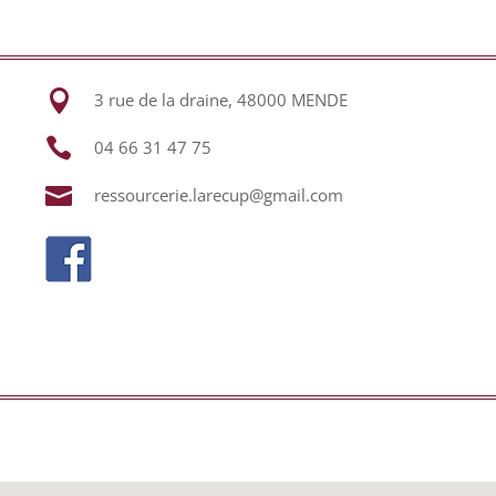

3 rue de la draine, 48000 MENDE

04 66 31 47 75

ressourcerie.larecup@gmail.com