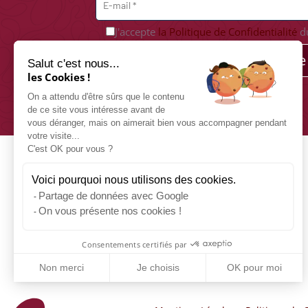
J'accepte
la Politique de Confidentialité
du
Je m'abonne
Salut c'est nous...
les Cookies !
On a attendu d'être sûrs que le contenu
de ce site vous intéresse avant de
vous déranger, mais on aimerait bien vous accompagner pendant
votre visite...
C'est OK pour vous ?
Voici pourquoi nous utilisons des cookies.
Partage de données avec Google
On vous présente nos cookies !
Consentements certifiés par
Non merci
Je choisis
OK pour moi
Axeptio consent
Plateforme de Gestion du Consentement : Personnalisez vos 