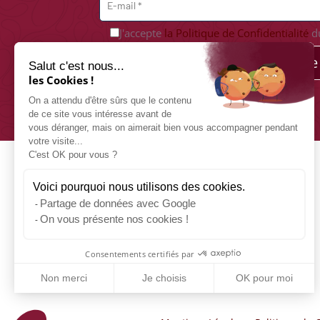
J'accepte
la Politique de Confidentialité
du
Je m'abonne
Salut c'est nous...
les Cookies !
On a attendu d'être sûrs que le contenu
de ce site vous intéresse avant de
vous déranger, mais on aimerait bien vous accompagner pendant
votre visite...
C'est OK pour vous ?
Voici pourquoi nous utilisons des cookies.
Partage de données avec Google
On vous présente nos cookies !
Consentements certifiés par
Non merci
Je choisis
OK pour moi
Axeptio consent
Plateforme de Gestion du Consentement : Personnalisez vos 