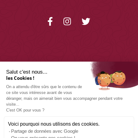
Salut c'est nous...
les Cookies !
On a attendu d'être sûrs que le contenu de
CONTACTEZ-NOUS
ce site vous intéresse avant de vous
déranger, mais on aimerait bien vous accompagner pendant votre
visite...
11 place de la République,
C'est OK pour vous ?
48000 Mende
Tél : 04 66 48 01 14
Voici pourquoi nous utilisons des cookies.
Partage de données avec Google
On vous présente nos cookies !