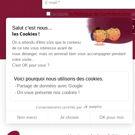
J'accepte
la Politique de Confidentialité
du
Je m'abonne
Salut c'est nous...
les Cookies !
On a attendu d'être sûrs que le contenu
de ce site vous intéresse avant de
vous déranger, mais on aimerait bien vous accompagner pendant
votre visite...
C'est OK pour vous ?
Voici pourquoi nous utilisons des cookies.
Partage de données avec Google
On vous présente nos cookies !
Consentements certifiés par
Non merci
Je choisis
OK pour moi
Axeptio consent
Plateforme de Gestion du Consentement : Personnalisez vos 