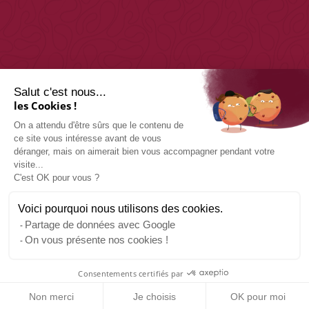
Salut c'est nous...
les Cookies !
On a attendu d'être sûrs que le contenu de
CONTACTEZ-NOUS
ce site vous intéresse avant de vous
déranger, mais on aimerait bien vous accompagner pendant votre
visite...
11 place de la République,
C'est OK pour vous ?
48000 Mende
Tél : 04 66 48 01 14
Voici pourquoi nous utilisons des cookies.
Partage de données avec Google
On vous présente nos cookies !
Mentions Légales
–
Politique de Confidentialité
–
Conditions Générales de Vente
–
Gestion des cookies
Consentements certifiés par
– Conception
Agence Multiweb
Non merci
Je choisis
OK pour moi