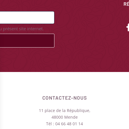
R
 présent site internet.
CONTACTEZ-NOUS
11 place de la République,
48000 Mende
Tél : 04 66 48 01 14