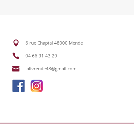

6 rue Chaptal 48000 Mende

04 66 31 43 29

lalivreraie48@gmail.com