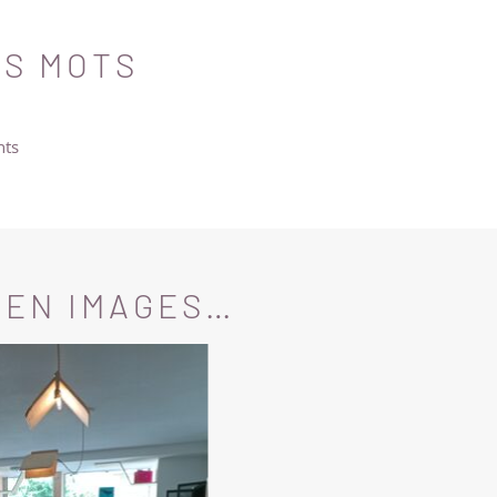
ES MOTS
nts
 EN IMAGES…