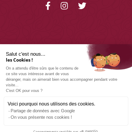
Salut c'est nous...
les Cookies !
On a attendu d'être sûrs que le contenu de
CONTACTEZ-NOUS
ce site vous intéresse avant de vous
déranger, mais on aimerait bien vous accompagner pendant votre
visite...
11 place de la République,
C'est OK pour vous ?
48000 Mende
Tél : 04 66 48 01 14
Voici pourquoi nous utilisons des cookies.
Partage de données avec Google
On vous présente nos cookies !
Mentions Légales
–
Politique de Confidentialité
–
Conditions Générales de Vente
–
Gestion des cookies
Consentements certifiés par