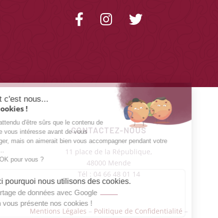
Salut c'est nous...
les Cookies !
On a attendu d'être sûrs que le contenu de
CONTACTEZ-NOUS
ce site vous intéresse avant de vous
déranger, mais on aimerait bien vous accompagner pendant votre
visite...
11 place de la République,
C'est OK pour vous ?
48000 Mende
Tél : 04 66 48 01 14
Voici pourquoi nous utilisons des cookies.
Partage de données avec Google
On vous présente nos cookies !
Mentions Légales
–
Politique de Confidentialité
–