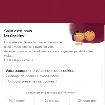
Salut c'est nous...
les Cookies !
On a attendu d'être sûrs que le contenu de
CONTACTEZ-NOUS
ce site vous intéresse avant de vous
déranger, mais on aimerait bien vous accompagner pendant votre
visite...
11 place de la République,
C'est OK pour vous ?
48000 Mende
Tél : 04 66 48 01 14
Voici pourquoi nous utilisons des cookies.
Partage de données avec Google
On vous présente nos cookies !
Mentions Légales
–
Politique de Confidentialité
–
Conditions Générales de Vente
–
Gestion des cookies
Consentements certifiés par
– Conception
Agence Multiweb
Non merci
Je choisis
OK pour moi